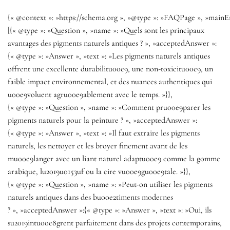
{« @context »: »https://schema.org », »@type »: »FAQPage », »mainEn
[{« @type »: »Question », »name »: »Quels sont les principaux
avantages des pigments naturels antiques ? », »acceptedAnswer »:
{« @type »: »Answer », »text »: »Les pigments naturels antiques
offrent une excellente durabilitu00e9, une non-toxicitu00e9, un
faible impact environnemental, et des nuances authentiques qui
u00e9voluent agru00e9ablement avec le temps. »}},
{« @type »: »Question », »name »: »Comment pru00e9parer les
pigments naturels pour la peinture ? », »acceptedAnswer »:
{« @type »: »Answer », »text »: »Il faut extraire les pigments
naturels, les nettoyer et les broyer finement avant de les
mu00e9langer avec un liant naturel adaptu00e9 comme la gomme
arabique, lu2019u0153uf ou la cire vu00e9gu00e9tale. »}},
{« @type »: »Question », »name »: »Peut-on utiliser les pigments
naturels antiques dans des bu00e2timents modernes
? », »acceptedAnswer »:{« @type »: »Answer », »text »: »Oui, ils
su2019intu00e8grent parfaitement dans des projets contemporains,