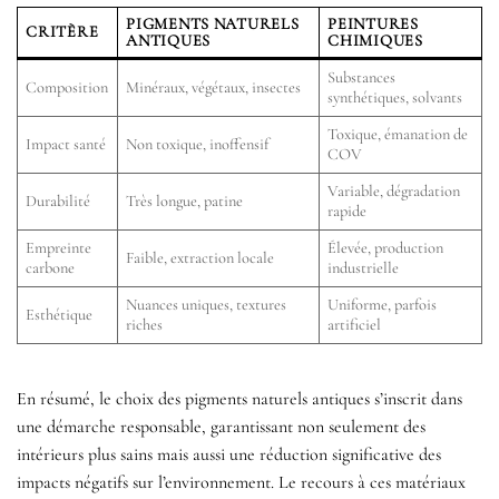
PIGMENTS NATURELS
PEINTURES
CRITÈRE
ANTIQUES
CHIMIQUES
Substances
Composition
Minéraux, végétaux, insectes
synthétiques, solvants
Toxique, émanation de
Impact santé
Non toxique, inoffensif
COV
Variable, dégradation
Durabilité
Très longue, patine
rapide
Empreinte
Élevée, production
Faible, extraction locale
carbone
industrielle
Nuances uniques, textures
Uniforme, parfois
Esthétique
riches
artificiel
En résumé, le choix des pigments naturels antiques s’inscrit dans
une démarche responsable, garantissant non seulement des
intérieurs plus sains mais aussi une réduction significative des
impacts négatifs sur l’environnement. Le recours à ces matériaux