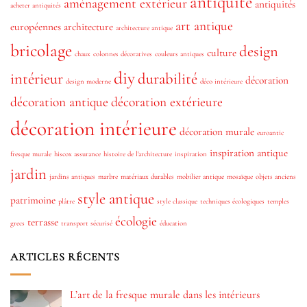
antiquité
aménagement extérieur
antiquités
acheter antiquités
art antique
européennes
architecture
architecture antique
bricolage
design
culture
chaux
colonnes décoratives
couleurs antiques
diy
intérieur
durabilité
décoration
design moderne
déco intérieure
décoration antique
décoration extérieure
décoration intérieure
décoration murale
euroantic
inspiration antique
fresque murale
hiscox assurance
histoire de l'architecture
inspiration
jardin
jardins antiques
marbre
matériaux durables
mobilier antique
mosaïque
objets anciens
style antique
patrimoine
plâtre
style classique
techniques écologiques
temples
écologie
terrasse
grecs
transport sécurisé
éducation
ARTICLES RÉCENTS
L’art de la fresque murale dans les intérieurs