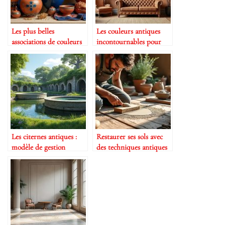
Les plus belles
Les couleurs antiques
associations de couleurs
incontournables pour
antiques
vos murs
Les citernes antiques :
Restaurer ses sols avec
modèle de gestion
des techniques antiques
durable de l’eau
et écologiques