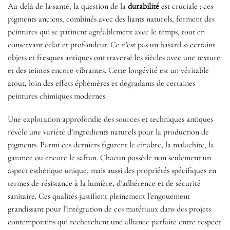
Au-delà de la santé, la question de la
durabilité
est cruciale : ces
pigments anciens, combinés avec des liants naturels, forment des
peintures qui se patinent agréablement avec le temps, tout en
conservant éclat et profondeur. Ce n’est pas un hasard si certains
objets et fresques antiques ont traversé les siècles avec une texture
et des teintes encore vibrantes. Cette longévité est un véritable
atout, loin des effets éphémères et dégradants de certaines
peintures chimiques modernes.
Une exploration approfondie des sources et techniques antiques
révèle une variété d’ingrédients naturels pour la production de
pigments. Parmi ces derniers figurent le cinabre, la malachite, la
garance ou encore le safran. Chacun possède non seulement un
aspect esthétique unique, mais aussi des propriétés spécifiques en
termes de résistance à la lumière, d’adhérence et de sécurité
sanitaire. Ces qualités justifient pleinement l’engouement
grandissant pour l’intégration de ces matériaux dans des projets
contemporains qui recherchent une alliance parfaite entre respect