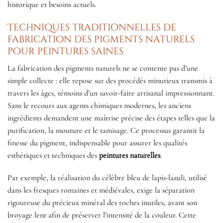
historique et besoins actuels.
Techniques traditionnelles de
fabrication des pigments naturels
pour peintures saines
La fabrication des pigments naturels ne se contente pas d’une
simple collecte : elle repose sur des procédés minutieux transmis à
travers les âges, témoins d’un savoir-faire artisanal impressionnant.
Sans le recours aux agents chimiques modernes, les anciens
ingrédients demandent une maîtrise précise des étapes telles que la
purification, la mouture et le tamisage. Ce processus garantit la
finesse du pigment, indispensable pour assurer les qualités
esthétiques et techniques des
peintures naturelles
.
Par exemple, la réalisation du célèbre bleu de lapis-lazuli, utilisé
dans les fresques romaines et médiévales, exige la séparation
rigoureuse du précieux minéral des roches inutiles, avant son
broyage lent afin de préserver l’intensité de la couleur. Cette