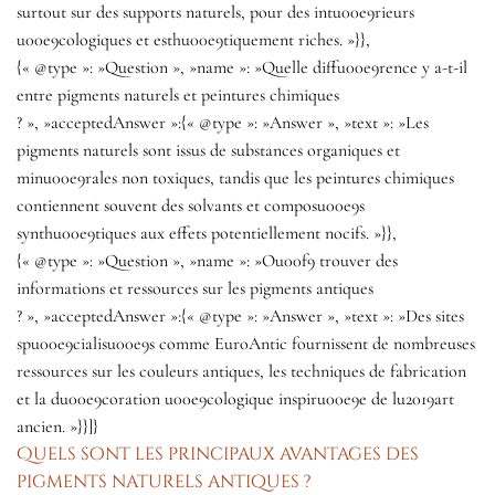
surtout sur des supports naturels, pour des intu00e9rieurs
u00e9cologiques et esthu00e9tiquement riches. »}},
{« @type »: »Question », »name »: »Quelle diffu00e9rence y a-t-il
entre pigments naturels et peintures chimiques
? », »acceptedAnswer »:{« @type »: »Answer », »text »: »Les
pigments naturels sont issus de substances organiques et
minu00e9rales non toxiques, tandis que les peintures chimiques
contiennent souvent des solvants et composu00e9s
synthu00e9tiques aux effets potentiellement nocifs. »}},
{« @type »: »Question », »name »: »Ou00f9 trouver des
informations et ressources sur les pigments antiques
? », »acceptedAnswer »:{« @type »: »Answer », »text »: »Des sites
spu00e9cialisu00e9s comme EuroAntic fournissent de nombreuses
ressources sur les couleurs antiques, les techniques de fabrication
et la du00e9coration u00e9cologique inspiru00e9e de lu2019art
ancien. »}}]}
Quels sont les principaux avantages des
pigments naturels antiques ?