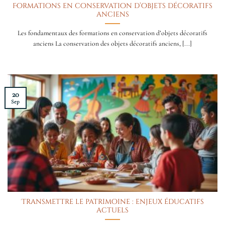
Formations en conservation d’objets décoratifs
anciens
Les fondamentaux des formations en conservation d’objets décoratifs
anciens La conservation des objets décoratifs anciens, [...]
20
Sep
Transmettre le patrimoine : enjeux éducatifs
actuels