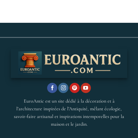
EuroAntic est un site dédié à la décoration et à
l’architecture inspirées de l’Antiquité, mêlant écologie,
savoir-faire artisanal et inspirations intemporelles pour la
maison et le jardin.