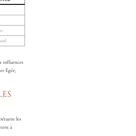
re
tiel
s influences
mer Égée,
les
pétuent les
itent à