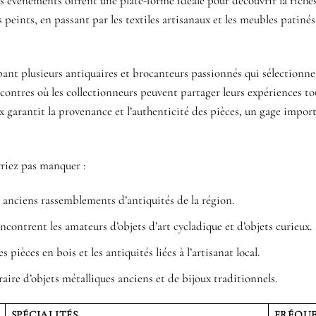
es événements offrent une plate-forme idéale pour découvrir la riche
peints, en passant par les textiles artisanaux et les meubles patinés
ant plusieurs antiquaires et brocanteurs passionnés qui sélectionne
ncontres où les collectionneurs peuvent partager leurs expériences to
aux garantit la provenance et l’authenticité des pièces, un gage impor
riez pas manquer :
 anciens rassemblements d’antiquités de la région.
ontrent les amateurs d’objets d’art cycladique et d’objets curieux.
 pièces en bois et les antiquités liées à l’artisanat local.
ire d’objets métalliques anciens et de bijoux traditionnels.
SPÉCIALITÉS
FRÉQU