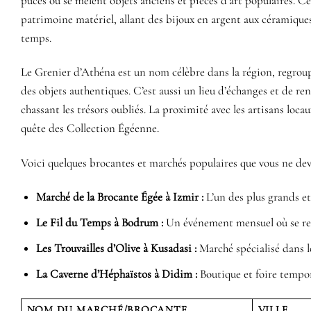
puces où se mêlent objets anciens et pièces d’art populaires. C
patrimoine matériel, allant des bijoux en argent aux céramiques 
temps.
Le Grenier d’Athéna est un nom célèbre dans la région, regroup
des objets authentiques. C’est aussi un lieu d’échanges et de re
chassant les trésors oubliés. La proximité avec les artisans loc
quête des Collection Égéenne.
Voici quelques brocantes et marchés populaires que vous ne dev
Marché de la Brocante Égée à Izmir :
L’un des plus grands et
Le Fil du Temps à Bodrum :
Un événement mensuel où se renc
Les Trouvailles d’Olive à Kusadasi :
Marché spécialisé dans les
La Caverne d’Héphaïstos à Didim :
Boutique et foire tempora
NOM DU MARCHÉ/BROCANTE
VILLE