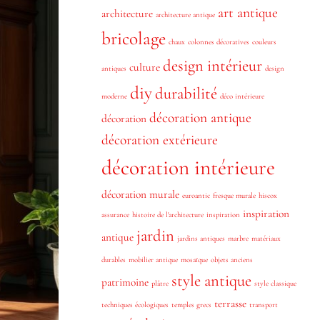
art antique
architecture
architecture antique
bricolage
chaux
colonnes décoratives
couleurs
design intérieur
culture
antiques
design
diy
durabilité
moderne
déco intérieure
décoration antique
décoration
décoration extérieure
décoration intérieure
décoration murale
euroantic
fresque murale
hiscox
inspiration
assurance
histoire de l'architecture
inspiration
jardin
antique
jardins antiques
marbre
matériaux
durables
mobilier antique
mosaïque
objets anciens
style antique
patrimoine
plâtre
style classique
terrasse
techniques écologiques
temples grecs
transport