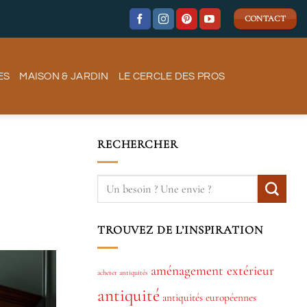
CONTACT
ES
MAISON & JARDIN
LE CERCLE DES PROS
RECHERCHER
TROUVEZ DE L’INSPIRATION
aménagement extérieur
acheter antiquités
antiquité
antiquités européennes