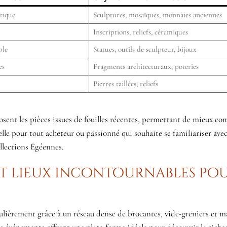
tique
Sculptures, mosaïques, monnaies anciennes
Inscriptions, reliefs, céramiques
ple
Statues, outils de sculpteur, bijoux
es
Fragments architecturaux, poteries
Pierres taillées, reliefs
posent les pièces issues de fouilles récentes, permettant de mieux c
ielle pour tout acheteur ou passionné qui souhaite se familiariser ave
ollections Égéennes.
et lieux incontournables po
gulièrement grâce à un réseau dense de brocantes, vide-greniers et m