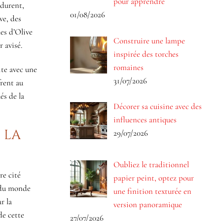
pour apprendre
rdurent,
01/08/2026
ve, des
les d’Olive
Construire une lampe
 avisé.
inspirée des torches
romaines
ite avec une
31/07/2026
frent au
és de la
Décorer sa cuisine avec des
influences antiques
 la
29/07/2026
Oubliez le traditionnel
re cité
papier peint, optez pour
s du monde
une finition texturée en
r la
version panoramique
de cette
27/07/2026