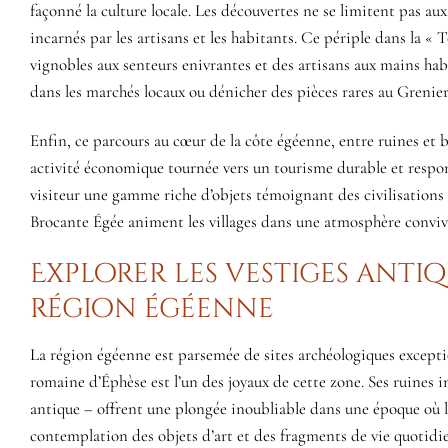
façonné la culture locale. Les découvertes ne se limitent pas au
incarnés par les artisans et les habitants. Ce périple dans la «
vignobles aux senteurs enivrantes et des artisans aux mains hab
dans les marchés locaux ou dénicher des pièces rares au Grenier
Enfin, ce parcours au cœur de la côte égéenne, entre ruines et 
activité économique tournée vers un tourisme durable et respon
visiteur une gamme riche d’objets témoignant des civilisations 
Brocante Égée animent les villages dans une atmosphère convivi
Explorer les vestiges antiq
région égéenne
La région égéenne est parsemée de sites archéologiques exception
romaine d’Éphèse est l’un des joyaux de cette zone. Ses ruines 
antique – offrent une plongée inoubliable dans une époque où les
contemplation des objets d’art et des fragments de vie quotidie