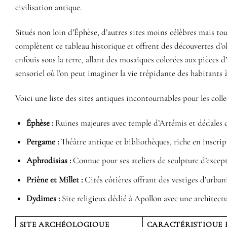
civilisation antique.
Situés non loin d’Éphèse, d’autres sites moins célèbres mais t
complètent ce tableau historique et offrent des découvertes d’
enfouis sous la terre, allant des mosaïques colorées aux pièces d
sensoriel où l’on peut imaginer la vie trépidante des habitants à t
Voici une liste des sites antiques incontournables pour les col
Éphèse :
Ruines majeures avec temple d’Artémis et dédales d
Pergame :
Théâtre antique et bibliothèques, riche en inscrip
Aphrodisias :
Connue pour ses ateliers de sculpture d’excep
Priène et Millet :
Cités côtières offrant des vestiges d’urba
Dydimes :
Site religieux dédié à Apollon avec une architect
SITE ARCHÉOLOGIQUE
CARACTÉRISTIQUE 