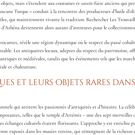
x objets, mais s’étendent aux coutumes et savoir-faire anciens qui pe
 Toscane Turque » conduit à la rencontre des producteurs d’huile d’oli
iles, qui maintiennent vivante la tradition. Rechercher Les Trouvail
 d’Athéna deviennent alors autant d’aventures pour le collectionneur
brocantes, révèle une région dynamique où le respect du passé cohab
sable. Les antiquaires locaux, adeptes du respect du patrimoine, of
antiques et médiévales, tandis que les événements tels que les march
ale et chaleureuse.
ues et leurs objets rares dans
nels qui attirent les passionnés d’antiquités et d’histoire. La célèb
imposantes, telles que le temple d’Artémis – une des sept merveille
 échanges culturels étaient florissants. L’approche y est enrichie pa
nne exposés dans les musées voisins, qui témoignent de la richesse 