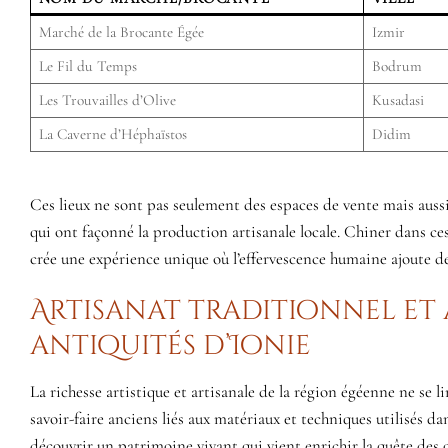
Marché de la Brocante Égée
Izmir
Le Fil du Temps
Bodrum
Les Trouvailles d’Olive
Kusadasi
La Caverne d’Héphaïstos
Didim
Ces lieux ne sont pas seulement des espaces de vente mais aussi
qui ont façonné la production artisanale locale. Chiner dans ces
crée une expérience unique où l’effervescence humaine ajoute de
Artisanat traditionnel et a
antiquités d’Ionie
La richesse artistique et artisanale de la région égéenne ne se l
savoir-faire anciens liés aux matériaux et techniques utilisés dan
découvrir un patrimoine vivant qui vient enrichir la quête des o