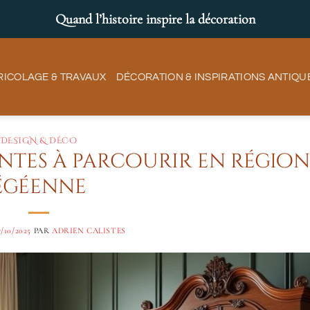
Quand l’histoire inspire la décoration
RICOLAGE & TRAVAUX
DÉCORATION & INSPIRATIONS ANTIQU
DESIGN & DÉCO
ntes à parcourir en région
égéenne
7/10/2025
PAR
ADRIEN CALISTES