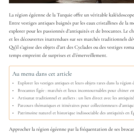
La région égéenne de la Turquie offre un véritable kaléidoscope 
Entre vestiges antiques baignés par les eaux cristallines de la m
explorer pour les passionnés d’antiquités et de brocantes. Le c
et les découvertes inattendues sur ses marchés traditionnels d
Qu’il s’agisse des objets d’art des Cyclades ou des vestiges rom
temps empreint de surprises et d’émerveillement.
Au menu dans cet article
Explorer les vestiges antiques et leurs objets rares dans la région
Brocantes Égée : marchés et lieux incontournables pour chiner e
Artisanat traditionnel et ateliers : un lien direct avec les antiquit
Parcours thématiques et itinéraires pour collectionneurs d’antiqui
Patrimoine naturel et historique indissociable des antiquités en É
Approcher la région égéenne par la fréquentation de ses brocan