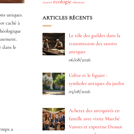
écologie
sécurisé
éducation
ons uniques.
ARTICLES RÉCENTS
sor caché à
chéologique
Le rôle des guildes dans la
eusement.
transmission des savoirs
e dans le
antiques
06/08/2026
L’olive et le figuier :
symboles antiques du jardin
05/08/2026
Acheter des antiquités en
famille avec visite Marché
Vanves et expertise Drouot
temps a