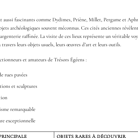
out aussi fascinants comme Dydimes, Priène, Millet, Pergame et Aph
objets archéologiques souvent méconnus. Ces cités anciennes révèlent
’argenterie raffinée. La visite de ces lieux représente un véritable vo
ravers leurs objets usuels, leurs œuvres d’art et leurs outils.
lectionneurs et amateurs de Trésors Égéens :
e rues pavées
tions et sculptures
tion
nisme remarquable
ure exceptionnelle
PRINCIPALE
OBJETS RARES À DÉCOUVRIR