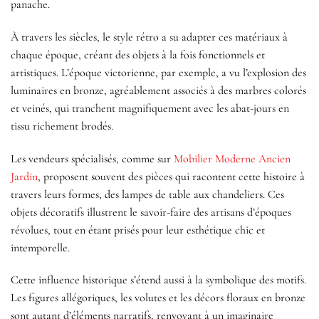
panache.
À travers les siècles, le style rétro a su adapter ces matériaux à
chaque époque, créant des objets à la fois fonctionnels et
artistiques. L’époque victorienne, par exemple, a vu l’explosion des
luminaires en bronze, agréablement associés à des marbres colorés
et veinés, qui tranchent magnifiquement avec les abat-jours en
tissu richement brodés.
Les vendeurs spécialisés, comme sur
Mobilier Moderne Ancien
Jardin
, proposent souvent des pièces qui racontent cette histoire à
travers leurs formes, des lampes de table aux chandeliers. Ces
objets décoratifs illustrent le savoir-faire des artisans d’époques
révolues, tout en étant prisés pour leur esthétique chic et
intemporelle.
Cette influence historique s’étend aussi à la symbolique des motifs.
Les figures allégoriques, les volutes et les décors floraux en bronze
sont autant d’éléments narratifs, renvoyant à un imaginaire