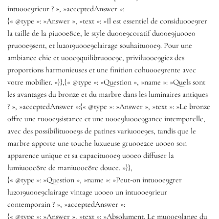
intu00e9rieur ? », »acceptedAnswer »:
{« @type »: »Answer », »text »: »Il est essentiel de considu00e9rer
la taille de la piu00e8ce, le style du00e9coratif du00e9ju00e0
pru00e9sent, et lu2019u00e9clairage souhaitu00e9. Pour une
ambiance chic et u00e9quilibru00e9e, privilu00e9giez des
proportions harmonieuses et une finition cohu00e9rente avec
votre mobilier. »}},{« @type »: »Question », »name »: »Quels sont
les avantages du bronze et du marbre dans les luminaires antiques
? », »acceptedAnswer »:{« @type »: »Answer », »text »: »Le bronze
offre une ru00e9sistance et une u00e9lu00e9gance intemporelle,
avec des possibilitu00e9s de patines variu00e9es, tandis que le
marbre apporte une touche luxueuse gru00e2ce u00e0 son
apparence unique et sa capacitu00e9 u00e0 diffuser la
lumiu00e8re de maniu00e8re douce. »}},
{« @type »: »Question », »name »: »Peut-on intu00e9grer
lu2019u00e9clairage vintage u00e0 un intu00e9rieur
contemporain ? », »acceptedAnswer »:
{« @type »: »Answer », »text »: »Absolument. Le mu00e9lange du