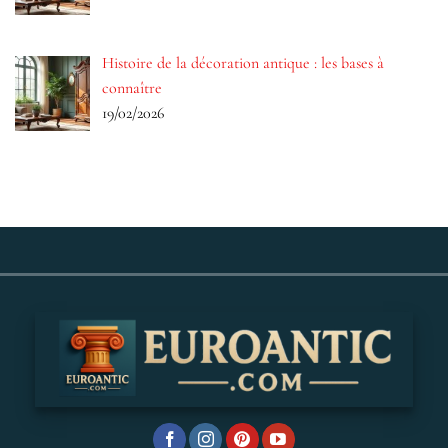
Histoire de la décoration antique : les bases à
connaître
19/02/2026