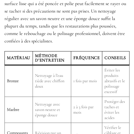
surface lisse qui a été poncée et polie peut facilement se rayer ou
se tacher si des précautions ne sont pas prises. Un nettoyage
régulier avec un savon neutre et une éponge douce suffit la
plupart du temps, tandis que les restaurations plus poussées,
comme le rebouchage ou le polissage professionnel, doivent être
confiées à des spécialistes.
MÉTHODE
MATÉRIAU
FRÉQUENCE
CONSEILS
D’ENTRETIEN
Éviter les
Nettoyage à l’eau
produits
Bronze
tiède avec chiffon
1 fois par mois
abrasifs et le
doux
polissage
excessif
Protéger des
Nettoyage avec
2 à 3 fois par
taches et
Marbre
savon neutre et
mois
éviter les
éponge douce
acides
Vérifier le
Composants
Révision par un
câblage et