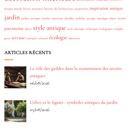
inspiration antique
fresque murale
hiscox assurance
histoire de l'architecture
inspiration
jardin
jardins antiques
marbre
matériaux durables
mobilier antique
mosaïque
objets anciens
style antique
patrimoine
plâtre
style classique
techniques écologiques
temples
écologie
terrasse
grecs
transport sécurisé
éducation
ARTICLES RÉCENTS
Le rôle des guildes dans la transmission des savoirs
antiques
06/08/2026
L’olive et le figuier : symboles antiques du jardin
05/08/2026