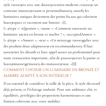
style ru00e9tro avec une du00e9coration moderne cru00e9e un
contraste intu00e9ressant et personnalisu00e9, ou00f9 les
luminaires antiques deviennent des points focaux qui valorisent
lu2019espace et racontent une histoire. »}},
{« @type »: »Question », »name »: »Comment entretenir un
luminaire ancien en bronze et marbre ? », »acceptedAnswer »:
{« @type »: »Answer », »text »: »Un nettoyage ru00e9gulier avec
des produits doux adaptu00e9s est recommandu00e9. Il faut
u00e9viter les abrasifs et faire appel u00e0 un professionnel pour
toute restauration importante, afin de pru00e9server la patine et
lu2019intu00e9gritu00e9 des matu00e9riaux. »}}]}
Comment choisir un luminaire en bronze et
marbre adapté à son intérieur ?
Il est essentiel de considérer la taille de la pièce, le style décoratif
déjà présent, et l’éclairage souhaité. Pour une ambiance chic et
équilibrée, privilégiez des proportions harmonieuses et une
finition cohérente avec votre mobilier.