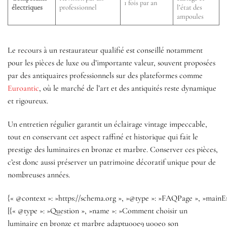
1 fois par an
électriques
professionnel
l’état des
ampoules
Le recours à un restaurateur qualifié est conseillé notamment
pour les pièces de luxe ou d’importante valeur, souvent proposées
par des antiquaires professionnels sur des plateformes comme
Euroantic
, où le marché de l’art et des antiquités reste dynamique
et rigoureux.
Un entretien régulier garantit un éclairage vintage impeccable,
tout en conservant cet aspect raffiné et historique qui fait le
prestige des luminaires en bronze et marbre. Conserver ces pièces,
c’est donc aussi préserver un patrimoine décoratif unique pour de
nombreuses années.
{« @context »: »https://schema.org », »@type »: »FAQPage », »mainEn
[{« @type »: »Question », »name »: »Comment choisir un
luminaire en bronze et marbre adaptu00e9 u00e0 son