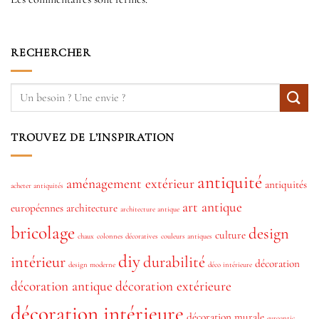
RECHERCHER
TROUVEZ DE L’INSPIRATION
antiquité
aménagement extérieur
antiquités
acheter antiquités
art antique
européennes
architecture
architecture antique
bricolage
design
culture
chaux
colonnes décoratives
couleurs antiques
diy
intérieur
durabilité
décoration
design moderne
déco intérieure
décoration antique
décoration extérieure
décoration intérieure
décoration murale
euroantic