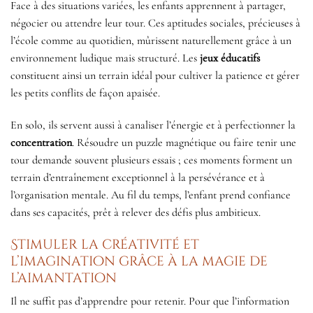
Face à des situations variées, les enfants apprennent à partager,
négocier ou attendre leur tour. Ces aptitudes sociales, précieuses à
l’école comme au quotidien, mûrissent naturellement grâce à un
environnement ludique mais structuré. Les
jeux éducatifs
constituent ainsi un terrain idéal pour cultiver la patience et gérer
les petits conflits de façon apaisée.
En solo, ils servent aussi à canaliser l’énergie et à perfectionner la
concentration
. Résoudre un puzzle magnétique ou faire tenir une
tour demande souvent plusieurs essais ; ces moments forment un
terrain d’entraînement exceptionnel à la persévérance et à
l’organisation mentale. Au fil du temps, l’enfant prend confiance
dans ses capacités, prêt à relever des défis plus ambitieux.
Stimuler la créativité et
l’imagination grâce à la magie de
l’aimantation
Il ne suffit pas d’apprendre pour retenir. Pour que l’information