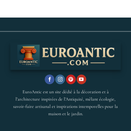
EuroAntic est un site dédié à la décoration et à
l’architecture inspirées de l’Antiquité, mêlant écologie,
savoir-faire artisanal et inspirations intemporelles pour la
maison et le jardin.