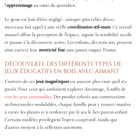
l’
apprentissage
au cœur du quotidien.
Le geste est loin d’être négligé : attraper puis relier divers
morceaux fait appel à une réelle
coordination œil-main
. Ce travail
manuel affine la perception de l’espace, aiguise la sensibilité tactile
et pousse à la découverte active. Les enfants, dès trois ans, peuvent
ainsi exercer leur
motricité fine
sans jamais risquer l’ennui.
Découverte des différents types de
jeux éducatifs en bois avec aimant
L’univers de ces
jeux magnétiques
est souvent plus vaste qu’il n’y
paraît. Pour ceux qui souhaitent explorer davantage, il suffit de
voir les jeux aimantables
. Des puzzles colorés aux constructions
architecturales modulables, chaque famille peut y trouver matière
à varier les plaisirs et à renforcer par le jeu le lien parent-enfant.
Certains modèles privilégient l’esprit coopératif, tandis que
d’autres invitent à la réflexion autonome.