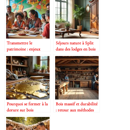
Transmettre le
Séjours nature à Split
patrimoine : enjeux
dans des lodges en bois
éducatifs actuels
et au design épuré
Pourquoi se former à la
Bois massif et durabilité
dorure sur bois
: retour aux méthodes
antiques