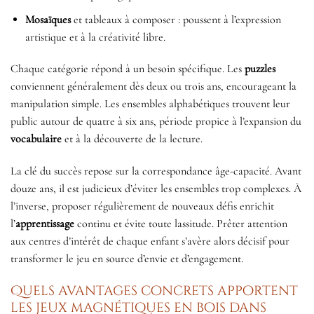
Mosaïques
et tableaux à composer : poussent à l’expression
artistique et à la créativité libre.
Chaque catégorie répond à un besoin spécifique. Les
puzzles
conviennent généralement dès deux ou trois ans, encourageant la
manipulation simple. Les ensembles alphabétiques trouvent leur
public autour de quatre à six ans, période propice à l’expansion du
vocabulaire
et à la découverte de la lecture.
La clé du succès repose sur la correspondance âge-capacité. Avant
douze ans, il est judicieux d’éviter les ensembles trop complexes. À
l’inverse, proposer régulièrement de nouveaux défis enrichit
l’
apprentissage
continu et évite toute lassitude. Prêter attention
aux centres d’intérêt de chaque enfant s’avère alors décisif pour
transformer le jeu en source d’envie et d’engagement.
Quels avantages concrets apportent
les jeux magnétiques en bois dans