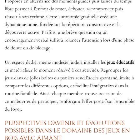
Proposer en alternance des moments guidés puis laisser du temps
libre permet à l’enfant de tester, échouer, recommencer puis
réussir à son rythme. Cette autonomie graduelle crée une
dynamique saine, fondée sur la répétition constructive et la
découverte active. Parfois, une brève question ou un
encouragement verbal suffit à relancer l’attention lors d’une phase
de doute ou de blocage.
Un espace dédié, même modeste, aide à installer les
jeux éducatifs
et matérialiser le moment réservé à ces activités. Regrouper les
jeux dans de jolies boîtes ou paniers rend l’accès spontané, invite à
comparer les différentes options, et facilite l’intégration dans la
routine familiale. Ainsi, chaque membre trouve occasion de
contribuer et de participer, renforçant l’effet positif sur l’ensemble
du foyer.
Perspectives d’avenir et évolutions
possibles dans le domaine des jeux en
bois avec aimant