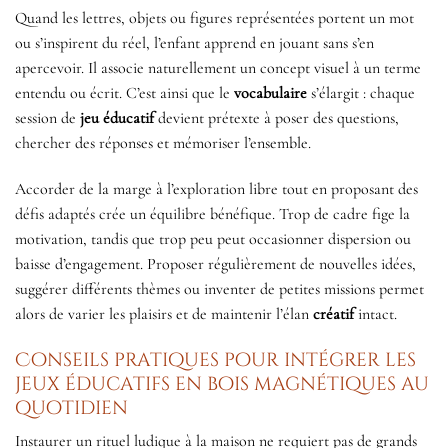
Quand les lettres, objets ou figures représentées portent un mot
ou s’inspirent du réel, l’enfant apprend en jouant sans s’en
apercevoir. Il associe naturellement un concept visuel à un terme
entendu ou écrit. C’est ainsi que le
vocabulaire
s’élargit : chaque
session de
jeu éducatif
devient prétexte à poser des questions,
chercher des réponses et mémoriser l’ensemble.
Accorder de la marge à l’exploration libre tout en proposant des
défis adaptés crée un équilibre bénéfique. Trop de cadre fige la
motivation, tandis que trop peu peut occasionner dispersion ou
baisse d’engagement. Proposer régulièrement de nouvelles idées,
suggérer différents thèmes ou inventer de petites missions permet
alors de varier les plaisirs et de maintenir l’élan
créatif
intact.
Conseils pratiques pour intégrer les
jeux éducatifs en bois magnétiques au
quotidien
Instaurer un rituel ludique à la maison ne requiert pas de grands