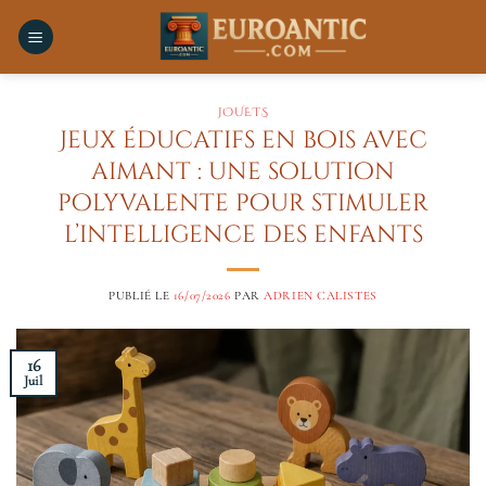
Passer
au
contenu
JOUETS
Jeux éducatifs en bois avec
aimant : une solution
polyvalente pour stimuler
l’intelligence des enfants
PUBLIÉ LE
16/07/2026
PAR
ADRIEN CALISTES
16
Juil