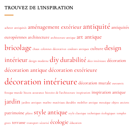
TROUVEZ DE L’INSPIRATION
antiquité
aménagement extérieur
antiquités
acheter antiquités
art antique
européennes
architecture
architecture antique
bricolage
design
culture
chaux
colonnes décoratives
couleurs antiques
diy
intérieur
durabilité
décoration
design moderne
déco intérieure
décoration antique
décoration extérieure
décoration intérieure
décoration murale
euroantic
inspiration antique
fresque murale
hiscox assurance
histoire de l'architecture
inspiration
jardin
jardins antiques
marbre
matériaux durables
mobilier antique
mosaïque
objets anciens
style antique
patrimoine
plâtre
style classique
techniques écologiques
temples
écologie
terrasse
grecs
transport sécurisé
éducation