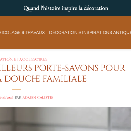
Quand l’histoire inspire la décoration
RICOLAGE & TRAVAUX
DÉCORATION & INSPIRATIONS ANTIQU
ATION ET ACCESSOIRES
eilleurs porte-savons pour
a douche familiale
0/06/2026
PAR
ADRIEN CALISTES