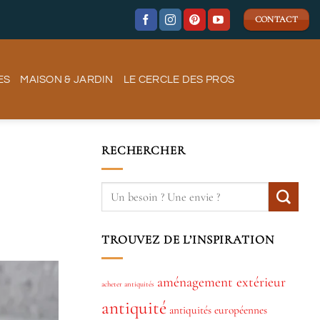
CONTACT
ES
MAISON & JARDIN
LE CERCLE DES PROS
RECHERCHER
TROUVEZ DE L’INSPIRATION
aménagement extérieur
acheter antiquités
antiquité
antiquités européennes