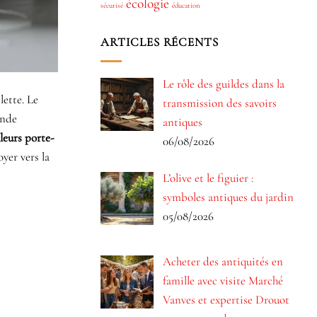
écologie
sécurisé
éducation
ARTICLES RÉCENTS
Le rôle des guildes dans la
lette. Le
transmission des savoirs
ande
antiques
leurs porte-
06/08/2026
yer vers la
L’olive et le figuier :
symboles antiques du jardin
05/08/2026
Acheter des antiquités en
famille avec visite Marché
Vanves et expertise Drouot