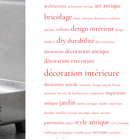
art antique
architecture
architecture antique
bricolage
chaux
colonnes décoratives
couleurs
design intérieur
culture
antiques
design
diy
durabilité
moderne
déco intérieure
décoration antique
décoration
décoration extérieure
décoration intérieure
décoration murale
euroantic
fresque murale
hiscox
inspiration
assurance
histoire de l'architecture
inspiration
jardin
antique
jardins antiques
marbre
matériaux
durables
mobilier antique
mosaïque
objets anciens
style antique
patrimoine
plâtre
style classique
terrasse
techniques écologiques
temples grecs
transport