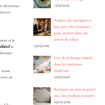
17/07/2026
nt désormais
éserver
Acheter des antiquités à
bon prix chez Euroantic
pour investir dans des
pièces de valeur
ment si la
15/07/2026
adhésif
se
lusieurs
L’art de la fresque murale
dans les intérieurs
modernes
 tenue,
10/07/2026
taires ou
Restaurer un mur en pierre
avec des produits naturels
09/07/2026