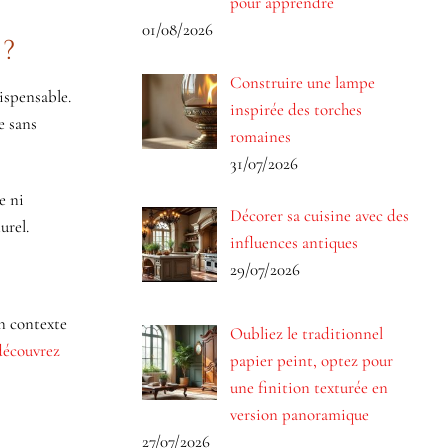
pour apprendre
01/08/2026
?
Construire une lampe
ispensable.
inspirée des torches
e sans
romaines
31/07/2026
e ni
Décorer sa cuisine avec des
urel.
influences antiques
29/07/2026
n contexte
Oubliez le traditionnel
découvrez
papier peint, optez pour
une finition texturée en
version panoramique
27/07/2026