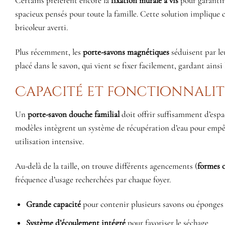
Certains préfèrent encore la
fixation murale à vis
pour garantir
spacieux pensés pour toute la famille. Cette solution implique
bricoleur averti.
Plus récemment, les
porte-savons magnétiques
séduisent par leu
placé dans le savon, qui vient se fixer facilement, gardant ainsi
Capacité et fonctionnalité
Un
porte-savon douche familial
doit offrir suffisamment d’espac
modèles intègrent un système de récupération d’eau pour empê
utilisation intensive.
Au-delà de la taille, on trouve différents agencements (
formes o
fréquence d’usage recherchées par chaque foyer.
Grande capacité
pour contenir plusieurs savons ou éponges
Système d’écoulement intégré
pour favoriser le séchage