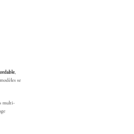
bordable
,
 modèles se
s multi-
nge