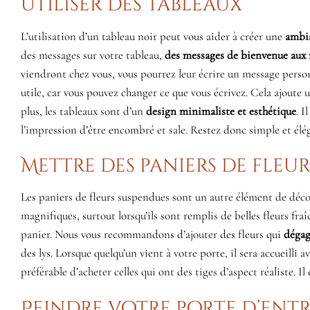
Utiliser des tableaux
L’utilisation d’un tableau noir peut vous aider à créer une
ambia
des messages sur votre tableau,
des messages de bienvenue au
viendront chez vous, vous pourrez leur écrire un message personn
utile, car vous pouvez changer ce que vous écrivez. Cela ajoute
plus, les tableaux sont d’un
design minimaliste et esthétique
. I
l’impression d’être encombré et sale. Restez donc simple et élé
Mettre des paniers de fleu
Les paniers de fleurs suspendues sont un autre élément de déc
magnifiques, surtout lorsqu’ils sont remplis de belles fleurs fra
panier. Nous vous recommandons d’ajouter des fleurs qui
dégag
des lys. Lorsque quelqu’un vient à votre porte, il sera accueilli 
préférable d’acheter celles qui ont des tiges d’aspect réaliste. 
Peindre votre porte d’ent