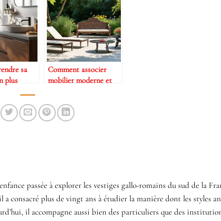
endre sa
Comment associer
n plus
mobilier moderne et
ec des
antique au jardin
 malins ?
enfance passée à explorer les vestiges gallo-romains du sud de la Fra
il a consacré plus de vingt ans à étudier la manière dont les styles a
d’hui, il accompagne aussi bien des particuliers que des institution