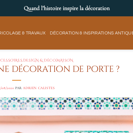
Quand l’histoire inspire la décoration
RICOLAGE & TRAVAUX
DÉCORATION & INSPIRATIONS ANTIQU
CESSOIRES
,
DESIGN & DÉCO
,
MAISON
e décoration de porte ?
9/08/2020
PAR
ADRIEN CALISTES