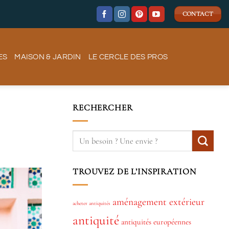
CONTACT
ES
MAISON & JARDIN
LE CERCLE DES PROS
RECHERCHER
TROUVEZ DE L’INSPIRATION
aménagement extérieur
acheter antiquités
antiquité
antiquités européennes