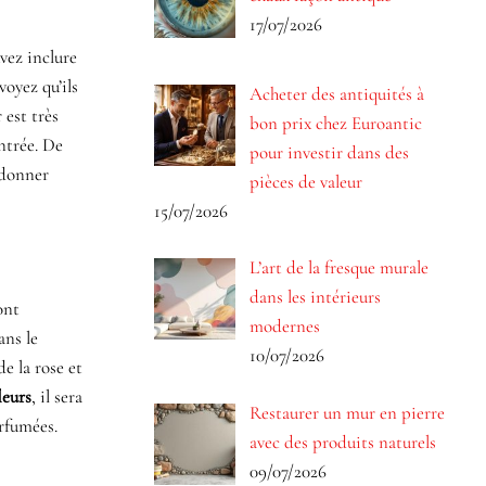
17/07/2026
vez inclure
voyez qu’ils
Acheter des antiquités à
 est très
bon prix chez Euroantic
ntrée. De
pour investir dans des
 donner
pièces de valeur
15/07/2026
L’art de la fresque murale
dans les intérieurs
sont
modernes
ans le
10/07/2026
e la rose et
leurs
, il sera
Restaurer un mur en pierre
arfumées.
avec des produits naturels
09/07/2026