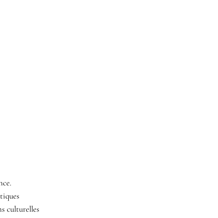
nce.
ntiques
s culturelles