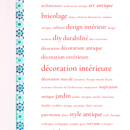
art antique
architecture
architecture antique
bricolage
chaux
colonnes décoratives
couleurs
design intérieur
culture
antiques
design
diy
durabilité
moderne
déco intérieure
décoration antique
décoration
décoration extérieure
décoration intérieure
décoration murale
euroantic
fresque murale
hiscox
inspiration
assurance
histoire de l'architecture
inspiration
jardin
antique
jardins antiques
marbre
matériaux
durables
mobilier antique
mosaïque
objets anciens
style antique
patrimoine
plâtre
style classique
terrasse
techniques écologiques
temples grecs
transport