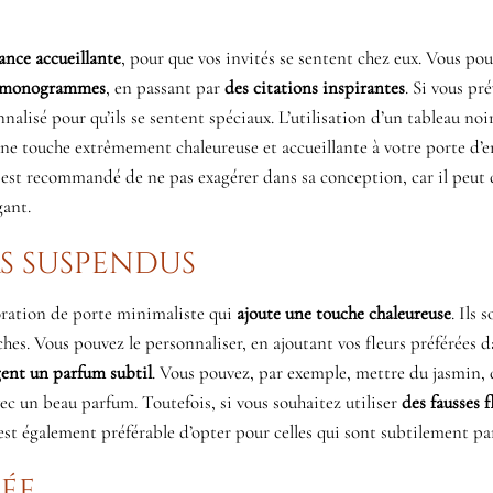
nce accueillante
, pour que vos invités se sentent chez eux. Vous pou
x monogrammes
, en passant par
des citations inspirantes
. Si vous pré
alisé pour qu’ils se sentent spéciaux. L’utilisation d’un tableau noir
 une touche extrêmement chaleureuse et accueillante à votre porte d’e
l est recommandé de ne pas exagérer dans sa conception, car il peut
gant.
rs suspendus
oration de porte minimaliste qui
ajoute une touche chaleureuse
. Ils 
îches. Vous pouvez le personnaliser, en ajoutant vos fleurs préférées d
ent un parfum subtil
. Vous pouvez, par exemple, mettre du jasmin, d
avec un beau parfum. Toutefois, si vous souhaitez utiliser
des fausses f
Il est également préférable d’opter pour celles qui sont subtilement p
rée