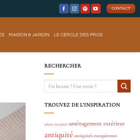
CONTACT
ES
MAISON & JARDIN
LE CERCLE DES PROS
RECHERCHER
TROUVEZ DE L’INSPIRATION
aménagement extérieur
acheter antiquités
antiquité
antiquités européennes