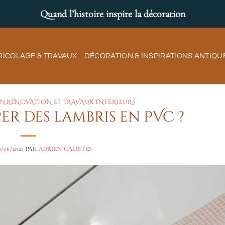
Quand l’histoire inspire la décoration
RICOLAGE & TRAVAUX
DÉCORATION & INSPIRATIONS ANTIQU
ON
,
RÉNOVATION ET TRAVAUX INTÉRIEURS
 des lambris en PVC ?
8/06/2021
PAR
ADRIEN CALISTES