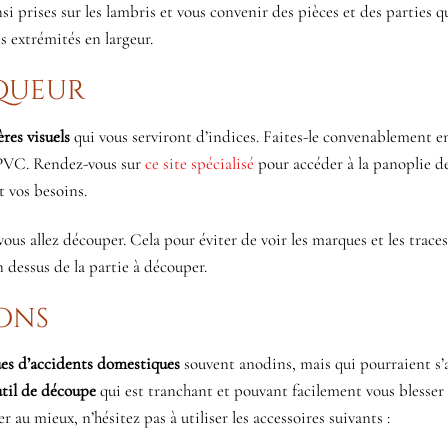
i prises sur les lambris et vous convenir des pièces et des parties qu
es extrémités en largeur.
rqueur
ères visuels
qui vous serviront d’indices. Faites-le convenablement e
n PVC. Rendez-vous sur
ce site spécialisé
pour accéder à la panoplie d
 vos besoins.
ous allez découper. Cela pour éviter de voir les marques et les trace
 dessus de la partie à découper.
ions
ues d’accidents domestiques
souvent anodins, mais qui pourraient s’
util de découpe
qui est tranchant et pouvant facilement vous blesser 
au mieux, n’hésitez pas à utiliser les accessoires suivants :