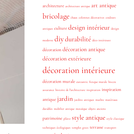
art antique
architecture
architecture antique
bricolage
chaux
colonnes décoratives
couleurs
design intérieur
culture
antiques
design
diy
durabilité
moderne
déco intérieure
décoration antique
décoration
décoration extérieure
décoration intérieure
décoration murale
euroantic
fresque murale
hiscox
inspiration
assurance
histoire de l'architecture
inspiration
jardin
antique
jardins antiques
marbre
matériaux
durables
mobilier antique
mosaïque
objets anciens
style antique
patrimoine
plâtre
style classique
terrasse
techniques écologiques
temples grecs
transport