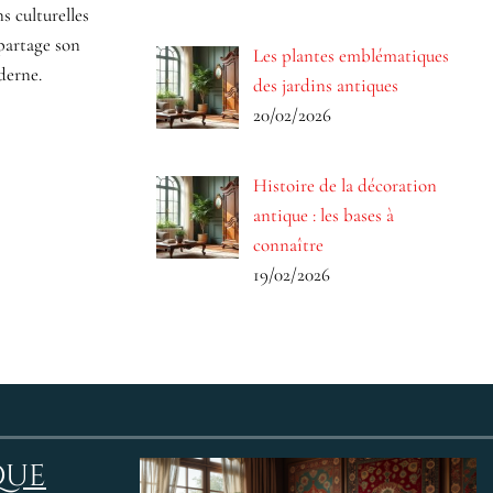
s culturelles
partage son
Les plantes emblématiques
derne.
des jardins antiques
20/02/2026
Histoire de la décoration
antique : les bases à
connaître
19/02/2026
que