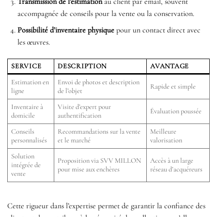
Transmission de l’estimation
au client par email, souvent
accompagnée de conseils pour la vente ou la conservation.
Possibilité d’inventaire physique
pour un contact direct avec
les œuvres.
SERVICE
DESCRIPTION
AVANTAGE
Estimation en
Envoi de photos et description
Rapide et simple
ligne
de l’objet
Inventaire à
Visite d’expert pour
Évaluation poussée
domicile
authentification
Conseils
Recommandations sur la vente
Meilleure
personnalisés
et le marché
valorisation
Solution
Proposition via SVV MILLON
Accès à un large
intégrée de
pour mise aux enchères
réseau d’acquéreurs
vente
Cette rigueur dans l’expertise permet de garantir la confiance des