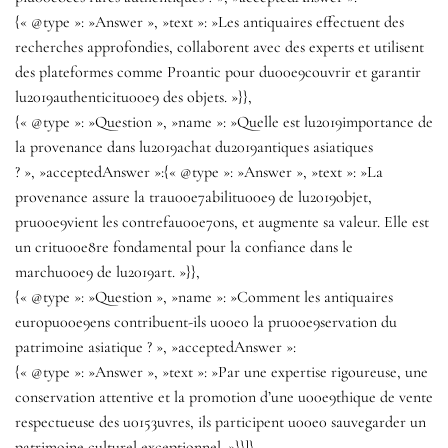
{« @type »: »Answer », »text »: »Les antiquaires effectuent des
recherches approfondies, collaborent avec des experts et utilisent
des plateformes comme Proantic pour du00e9couvrir et garantir
lu2019authenticitu00e9 des objets. »}},
{« @type »: »Question », »name »: »Quelle est lu2019importance de
la provenance dans lu2019achat du2019antiques asiatiques
? », »acceptedAnswer »:{« @type »: »Answer », »text »: »La
provenance assure la trau00e7abilitu00e9 de lu2019objet,
pru00e9vient les contrefau00e7ons, et augmente sa valeur. Elle est
un critu00e8re fondamental pour la confiance dans le
marchu00e9 de lu2019art. »}},
{« @type »: »Question », »name »: »Comment les antiquaires
europu00e9ens contribuent-ils u00e0 la pru00e9servation du
patrimoine asiatique ? », »acceptedAnswer »:
{« @type »: »Answer », »text »: »Par une expertise rigoureuse, une
conservation attentive et la promotion d’une u00e9thique de vente
respectueuse des u0153uvres, ils participent u00e0 sauvegarder un
patrimoine culturel exceptionnel. »}}]}