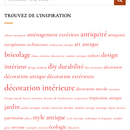
TROUVEZ DE L’INSPIRATION
antiquité
aménagement extérieur
antiquités
acheter antiquités
art antique
européennes
architecture
architecture antique
bricolage
design
culture
chaux
colonnes décoratives
couleurs antiques
diy
intérieur
durabilité
décoration
design moderne
déco intérieure
décoration antique
décoration extérieure
décoration intérieure
décoration murale
euroantic
inspiration antique
fresque murale
hiscox assurance
histoire de l'architecture
inspiration
jardin
jardins antiques
marbre
matériaux durables
mobilier antique
mosaïque
objets anciens
style antique
patrimoine
plâtre
style classique
techniques écologiques
temples
écologie
terrasse
grecs
transport sécurisé
éducation