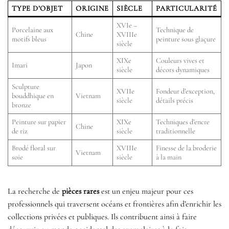
TYPE D’OBJET
ORIGINE
SIÈCLE
PARTICULARITÉ
XVIe –
Porcelaine aux
Technique de
Chine
XVIIIe
motifs bleus
peinture sous glaçure
siècle
XIXe
Couleurs vives et
Imari
Japon
siècle
décors dynamiques
Sculpture
XVIIe
Fondeur d’exception,
bouddhique en
Vietnam
siècle
détails précis
bronze
Peinture sur papier
XIXe
Techniques d’encre
Chine
de riz
siècle
traditionnelle
Brodé floral sur
XVIIIe
Finesse de la broderie
Vietnam
soie
siècle
à la main
La recherche de
pièces rares
est un enjeu majeur pour ces
professionnels qui traversent océans et frontières afin d’enrichir les
collections privées et publiques. Ils contribuent ainsi à faire