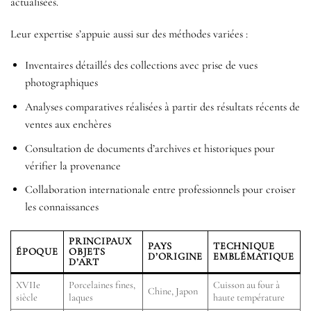
actualisées.
Leur expertise s’appuie aussi sur des méthodes variées :
Inventaires détaillés des collections avec prise de vues
photographiques
Analyses comparatives réalisées à partir des résultats récents de
ventes aux enchères
Consultation de documents d’archives et historiques pour
vérifier la provenance
Collaboration internationale entre professionnels pour croiser
les connaissances
PRINCIPAUX
PAYS
TECHNIQUE
ÉPOQUE
OBJETS
D’ORIGINE
EMBLÉMATIQUE
D’ART
XVIIe
Porcelaines fines,
Cuisson au four à
Chine, Japon
siècle
laques
haute température