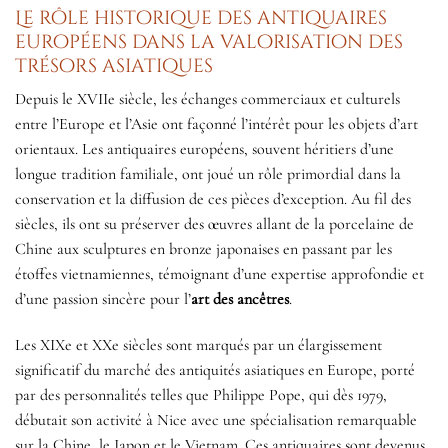
Le rôle historique des antiquaires
européens dans la valorisation des
trésors asiatiques
Depuis le XVIIe siècle, les échanges commerciaux et culturels
entre l’Europe et l’Asie ont façonné l’intérêt pour les objets d’art
orientaux. Les antiquaires européens, souvent héritiers d’une
longue tradition familiale, ont joué un rôle primordial dans la
conservation et la diffusion de ces pièces d’exception. Au fil des
siècles, ils ont su préserver des œuvres allant de la porcelaine de
Chine aux sculptures en bronze japonaises en passant par les
étoffes vietnamiennes, témoignant d’une expertise approfondie et
d’une passion sincère pour l’
art des ancêtres
.
Les XIXe et XXe siècles sont marqués par un élargissement
significatif du marché des antiquités asiatiques en Europe, porté
par des personnalités telles que Philippe Pope, qui dès 1979,
débutait son activité à Nice avec une spécialisation remarquable
sur la Chine, le Japon et le Vietnam. Ces antiquaires sont devenus