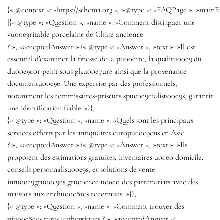
{« @context »: »https://schema.org », »@type »: »FAQPage », »mainEn
[{« @type »: »Question », »name »: »Comment distinguer une
vu00e9ritable porcelaine de Chine ancienne
? », »acceptedAnswer »:{« @type »: »Answer », »text »: »Il est
essentiel d’examiner la finesse de la pu00e2te, la qualitu00e9 du
du00e9cor peint sous glau00e7ure ainsi que la provenance
documentu00e9e. Une expertise par des professionnels,
notamment les commissaires-priseurs spu00e9cialisu00e9s, garantit
une identification fiable. »}},
{« @type »: »Question », »name »: »Quels sont les principaux
services offerts par les antiquaires europu00e9ens en Asie
? », »acceptedAnswer »:{« @type »: »Answer », »text »: »Ils
proposent des estimations gratuites, inventaires u00e0 domicile,
conseils personnalisu00e9s, et solutions de vente
intu00e9gru00e9es gru00e2ce u00e0 des partenariats avec des
maisons aux enchu00e8res reconnues. »}},
{« @type »: »Question », »name »: »Comment trouver des
piu00e8ces rares authentiques ? », »acceptedAnswer »: