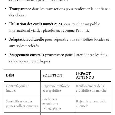
Transparence
dans les transactions pour renforcer la confiance
des clients
Utilisation des outils numériques
pour toucher un public
international via des plateformes comme Proantic
Adaptation culturelle
pour répondre aux sensibilités locales et
aux styles préférés
Engagement envers la provenance
pour lutter contre les faux
et les ventes non éthiques
IMPACT
DÉFI
SOLUTION
ATTENDU
Contrefaçons et
Expertise renforcée
Renforcement de la
fraudes
et traçabilité
crédibilité du marché
Ateliers et
Sensibilisation des
Rajeunissement de la
expositions
jeunes collectionneurs
clientèle
pédagogiques