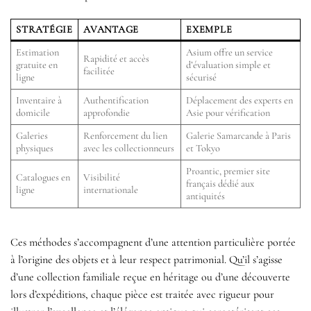
STRATÉGIE
AVANTAGE
EXEMPLE
Estimation
Asium offre un service
Rapidité et accès
gratuite en
d’évaluation simple et
facilitée
ligne
sécurisé
Inventaire à
Authentification
Déplacement des experts en
domicile
approfondie
Asie pour vérification
Galeries
Renforcement du lien
Galerie Samarcande à Paris
physiques
avec les collectionneurs
et Tokyo
Proantic, premier site
Catalogues en
Visibilité
français dédié aux
ligne
internationale
antiquités
Ces méthodes s’accompagnent d’une attention particulière portée
à l’origine des objets et à leur respect patrimonial. Qu’il s’agisse
d’une collection familiale reçue en héritage ou d’une découverte
lors d’expéditions, chaque pièce est traitée avec rigueur pour