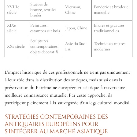
Statues de
XVIIIe
Vietnam,
Fonderie et broderie
bronze, textiles
siècle
Chine
manuelle
brodés
XIXe
Peintures,
Encres et gravures
Japon, Chine
siècle
estampes sur bois
traditionnelles
Sculptures
Asie du Sud-
Techniques mixtes
XXe siècle
contemporaines,
Est
modernes
objets décoratifs
L’impact historique de ces professionnels ne tient pas uniquement
à leur rôle dans la distribution des antiques, mais aussi dans la
préservation du Patrimoine européen et asiatique à travers une
meilleure connaissance mutuelle. Par cette approche, ils
participent pleinement à la sauvegarde d’un legs culturel mondial.
Stratégies contemporaines des
antiquaires européens pour
s’intégrer au marché asiatique