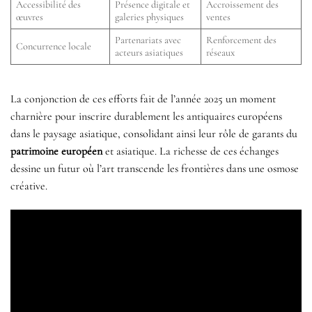
Accessibilité des
Présence digitale et
Accroissement des
œuvres
galeries physiques
ventes
Partenariats avec
Renforcement des
Concurrence locale
acteurs asiatiques
réseaux
La conjonction de ces efforts fait de l’année 2025 un moment
charnière pour inscrire durablement les antiquaires européens
dans le paysage asiatique, consolidant ainsi leur rôle de garants du
patrimoine européen
et asiatique. La richesse de ces échanges
dessine un futur où l’art transcende les frontières dans une osmose
créative.